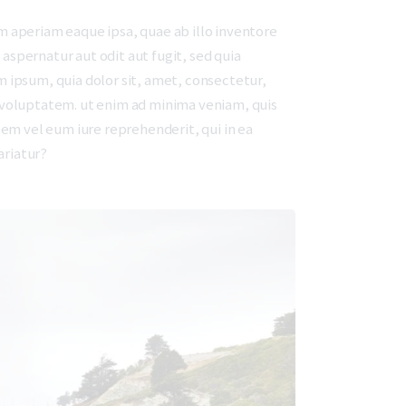
 aperiam eaque ipsa, quae ab illo inventore
aspernatur aut odit aut fugit, sed quia
 ipsum, quia dolor sit, amet, consectetur,
 voluptatem. ut enim ad minima veniam, quis
em vel eum iure reprehenderit, qui in ea
ariatur?