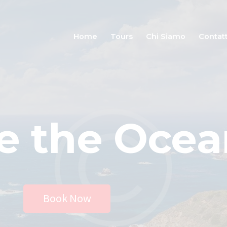
Home
Tours
Home
Tours
Chi Siamo
Contatt
Chi Siamo
Contatti
e the Ocea
Book Now