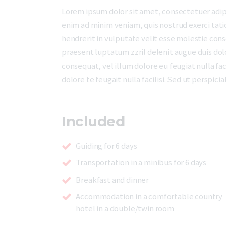
Lorem ipsum dolor sit amet, consectetuer adip
enim ad minim veniam, quis nostrud exerci tati
hendrerit in vulputate velit esse molestie conse
praesent luptatum zzril delenit augue duis dolor
consequat, vel illum dolore eu feugiat nulla fac
dolore te feugait nulla facilisi. Sed ut perspi
Included
Guiding for 6 days
Transportation in a minibus for 6 days
Breakfast and dinner
Accommodation in a comfortable country
hotel in a double/twin room