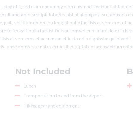
iscing elit, sed diam nonummy nibh euismod tincidunt ut laoreet
on ullamcorper suscipit lobortis nisl ut aliquip ex ea commodo co
quat, vel illum dolore eu feugiat nulla facilisis at vero eros et a
e te feugait nulla facilisi. Duis autem vel eum iriure dolor in hen
ilisis at vero eros et accumsan et iusto odio dignissim qui blandi
ciatis, unde omnis iste natus error sit voluptatem accusantium do
Not Included
B
Lunch
Transportation to and from the airport
Hiking gear and equipment