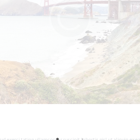
ud exerci tation ullamcorper suscipit lobortis nisl ut aliquip e