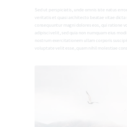
Sed ut perspiciatis, unde omnis iste natus er
veritatis et quasi architecto beatae vitae dict
consequuntur magni dolores eos, qui ratione v
adipisci velit, sed quia non numquam eius mod
nostrum exercitationem ullam corporis suscipit
voluptate velit esse, quam nihil molestiae con