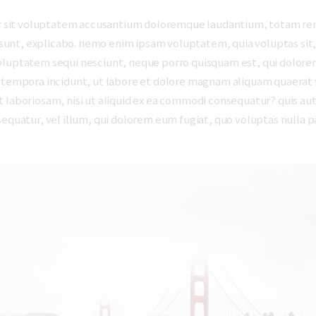
ror sit voluptatem accusantium doloremque laudantium, totam rem
a sunt, explicabo. nemo enim ipsam voluptatem, quia voluptas sit, 
oluptatem sequi nesciunt, neque porro quisquam est, qui dolorem
i tempora incidunt, ut labore et dolore magnam aliquam quaerat
 laboriosam, nisi ut aliquid ex ea commodi consequatur? quis aut
sequatur, vel illum, qui dolorem eum fugiat, quo voluptas nulla p