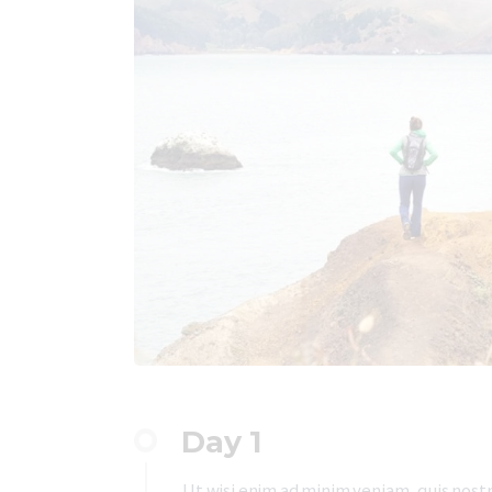
Day 1
Ut wisi enim ad minim veniam, quis nostr