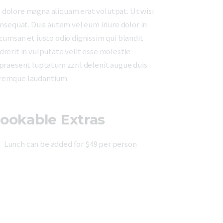
 dolore magna aliquam erat volutpat. Ut wisi
nsequat. Duis autem vel eum iriure dolor in
ccumsan et iusto odio dignissim qui blandit
drerit in vulputate velit esse molestie
t praesent luptatum zzril delenit augue duis
loremque laudantium.
ookable Extras
Lunch can be added for $49 per person