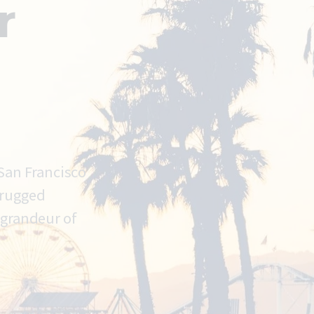
r
 San Francisco
 rugged
 grandeur of