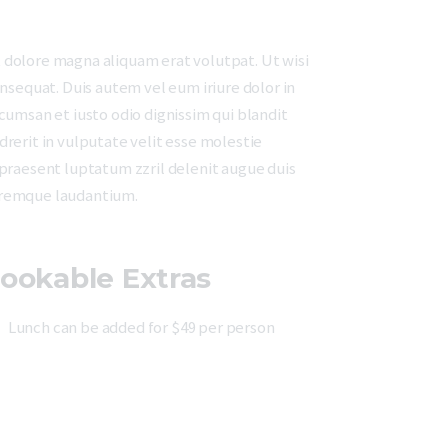
 dolore magna aliquam erat volutpat. Ut wisi
nsequat. Duis autem vel eum iriure dolor in
ccumsan et iusto odio dignissim qui blandit
drerit in vulputate velit esse molestie
t praesent luptatum zzril delenit augue duis
loremque laudantium.
ookable Extras
Lunch can be added for $49 per person