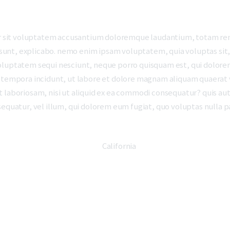
ror sit voluptatem accusantium doloremque laudantium, totam rem
a sunt, explicabo. nemo enim ipsam voluptatem, quia voluptas sit, 
oluptatem sequi nesciunt, neque porro quisquam est, qui dolorem
i tempora incidunt, ut labore et dolore magnam aliquam quaerat
 laboriosam, nisi ut aliquid ex ea commodi consequatur? quis aut
sequatur, vel illum, qui dolorem eum fugiat, quo voluptas nulla p