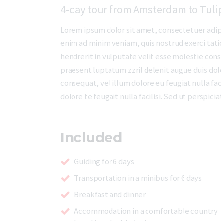
4-day tour from Amsterdam to Tuli
Lorem ipsum dolor sit amet, consectetuer adip
enim ad minim veniam, quis nostrud exerci tati
hendrerit in vulputate velit esse molestie conse
praesent luptatum zzril delenit augue duis dolor
consequat, vel illum dolore eu feugiat nulla fac
dolore te feugait nulla facilisi. Sed ut perspi
Included
Guiding for 6 days
Transportation in a minibus for 6 days
Breakfast and dinner
Accommodation in a comfortable country