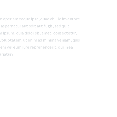
 aperiam eaque ipsa, quae ab illo inventore
aspernatur aut odit aut fugit, sed quia
 ipsum, quia dolor sit, amet, consectetur,
 voluptatem. ut enim ad minima veniam, quis
em vel eum iure reprehenderit, qui in ea
ariatur?