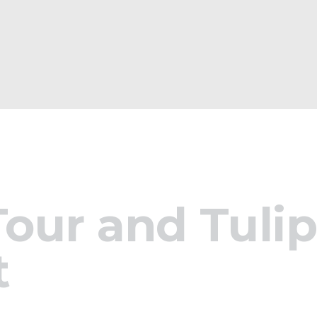
Home
Tours
Chi Siamo
Contatti
our and Tuli
t