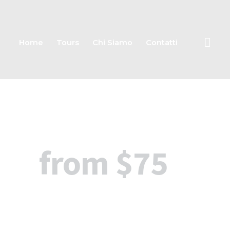
Home
Tours
Chi Siamo
Contatti
from
$75
p