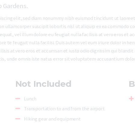
p Gardens.
iscing elit, sed diam nonummy nibh euismod tincidunt ut laoreet
on ullamcorper suscipit lobortis nisl ut aliquip ex ea commodo co
quat, vel illum dolore eu feugiat nulla facilisis at vero eros et a
e te feugait nulla facilisi. Duis autem vel eum iriure dolor in hen
ilisis at vero eros et accumsan et iusto odio dignissim qui blandi
ciatis, unde omnis iste natus error sit voluptatem accusantium do
Not Included
B
Lunch
Transportation to and from the airport
Hiking gear and equipment