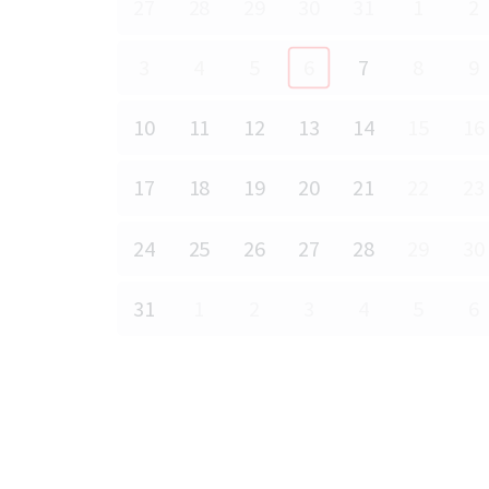
27
28
29
30
31
1
2
3
4
5
6
7
8
9
10
11
12
13
14
15
16
17
18
19
20
21
22
23
24
25
26
27
28
29
30
31
1
2
3
4
5
6