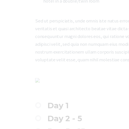
hotel in a double/twin room
Sed ut perspiciatis, unde omnis iste natus er
veritatis et quasi architecto beatae vitae dict
consequuntur magni dolores eos, qui ratione v
adipisci velit, sed quia non numquam eius mod
nostrum exercitationem ullam corporis suscipit
voluptate velit esse, quam nihil molestiae con
Day 1
Day 2 - 5