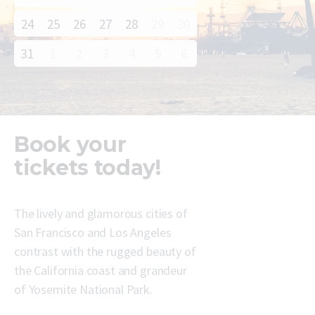
24
25
26
27
28
29
30
31
1
2
3
4
5
6
Book your
tickets today!
The lively and glamorous cities of
San Francisco and Los Angeles
contrast with the rugged beauty of
the California coast and grandeur
of Yosemite National Park.