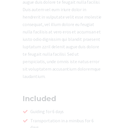
augue duis dolore te feugait nulla facilisi.
Duis autem vel eum iriure dolor in
hendrerit in vulputate velit esse molestie
consequat, vel illum dolore eu feugiat
nulla facilisis at vero eros et accumsan et
iusto odio dignissim qui blandit praesent
luptatum zzril delenit augue duis dolore
te feugait nulla facilisi. Sed ut
perspiciatis, unde omnis iste natus error
sit voluptatem accusantium doloremque
laudantium.
Included
Guiding for 6 days
Transportation in a minibus for 6
days