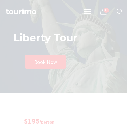
0
Liberty Tour
Home
Tours
Chi Siamo
Book Now
Contatti
$195
/person