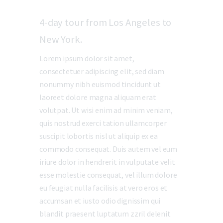
4-day tour from Los Angeles to
New York.
Lorem ipsum dolor sit amet,
consectetuer adipiscing elit, sed diam
nonummy nibh euismod tincidunt ut
laoreet dolore magna aliquam erat
volutpat. Ut wisi enim ad minim veniam,
quis nostrud exerci tation ullamcorper
suscipit lobortis nisl ut aliquip ex ea
commodo consequat. Duis autem vel eum
iriure dolor in hendrerit in vulputate velit
esse molestie consequat, vel illum dolore
eu feugiat nulla facilisis at vero eros et
accumsan et iusto odio dignissim qui
blandit praesent luptatum zzril delenit