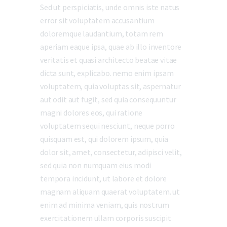
Sed ut perspiciatis, unde omnis iste natus
error sit voluptatem accusantium
doloremque laudantium, totam rem
aperiam eaque ipsa, quae ab illo inventore
veritatis et quasi architecto beatae vitae
dicta sunt, explicabo. nemo enim ipsam
voluptatem, quia voluptas sit, aspernatur
aut odit aut fugit, sed quia consequuntur
magni dolores eos, qui ratione
voluptatem sequi nesciunt, neque porro
quisquam est, qui dolorem ipsum, quia
dolor sit, amet, consectetur, adipisci velit,
sed quia non numquam eius modi
tempora incidunt, ut labore et dolore
magnam aliquam quaerat voluptatem. ut
enim ad minima veniam, quis nostrum
exercitationem ullam corporis suscipit