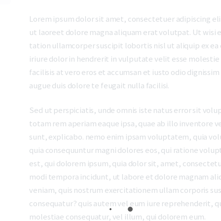
Lorem ipsum dolor sit amet, consectetuer adipiscing e
ut laoreet dolore magna aliquam erat volutpat. Ut wisi 
tation ullamcorper suscipit lobortis nisl ut aliquip ex
iriure dolor in hendrerit in vulputate velit esse molesti
facilisis at vero eros et accumsan et iusto odio dignissi
augue duis dolore te feugait nulla facilisi.
Sed ut perspiciatis, unde omnis iste natus error sit v
totam rem aperiam eaque ipsa, quae ab illo inventore ver
sunt, explicabo. nemo enim ipsam voluptatem, quia volup
quia consequuntur magni dolores eos, qui ratione volu
est, qui dolorem ipsum, quia dolor sit, amet, consectetu
modi tempora incidunt, ut labore et dolore magnam al
veniam, quis nostrum exercitationem ullam corporis susc
consequatur? quis autem vel eum iure reprehenderit, qui
molestiae consequatur, vel illum, qui dolorem eum.