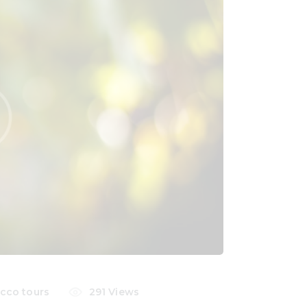
cco tours
291
Views