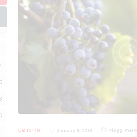
un
2
9
6
3
0
California
Viaggi maro
January 6, 2019
6