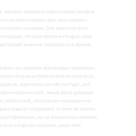
lit, sed diam nonummy nibh euismod tincidunt
enim ad minim veniam, quis nostrud exerci
 ea commodo consequat. Duis autem vel eum
e consequat, vel illum dolore eu feugiat nulla
m qui blandit praesent luptatum zzril delenit
oluptatem accusantium doloremque laudantium,
itatis et quasi architecto beatae vitae dicta
tas sit, aspernatur aut odit aut fugit, sed
ptatem sequi nesciunt, neque porro quisquam
r, adipisci velit, sed quia non numquam eius
iquam quaerat voluptatem. ut enim ad minima
ipit laboriosam, nisi ut aliquid ex ea commodi
 in ea voluptate velit esse, quam nihil