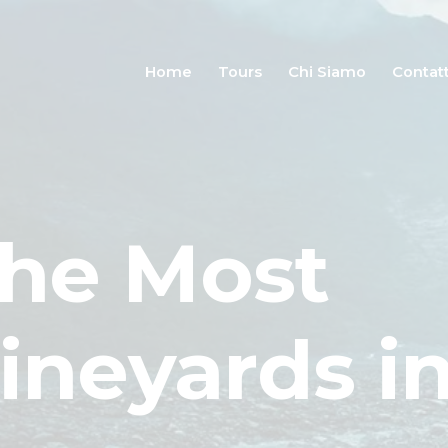
Home
Tours
Home
Tours
Chi Siamo
Contatt
Chi Siamo
Contatti
The Most
neyards in